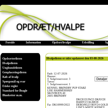
Forside
Information
Opdræt/hvalpe
Udstilling
S
Hvalpelisten er sidst opdateret den 03-08-2026
Opdrætterlisten
Hvalpelisten
Unghundelisten
Genplaceringslisten
Født: 12-07-2026
Hanner:
Køb af hvalp
4 Solgt/reserveret: 3
Spørgsmål og svar
Tæver:
1 Solgt/reserveret: 1
Etiske regler
KENNEL BRØNDBY PUP STARZ
Standard for Beagle
LISE HAMMERSHØJ
SKOVBUEN 40
Blanketter m.m.
2605 BRØNDBY
DKCH EUJW23 DKJUCH
HAHJV23 KLBJCH
Far: DK10999/2022
DEROJSG23 ROV24 GOLD
LINE'S WHITE KIDNEY