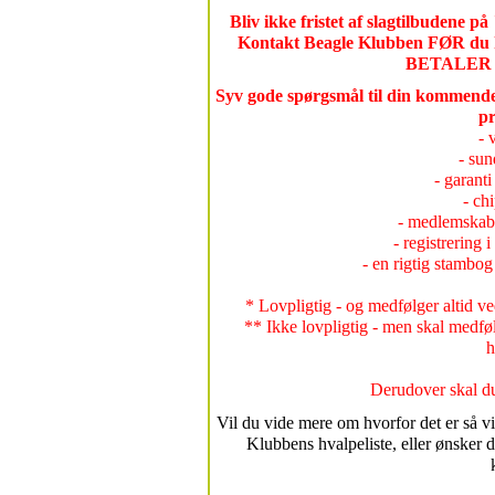
Bliv ikke fristet af slagtilbudene på
Kontakt Beagle Klubben FØR du kø
BETALER 
Syv gode spørgsmål til din kommende
pr
- 
- sun
- garanti
- ch
- medlemskab
- registrering
- en rigtig stambo
* Lovpligtig - og medfølger altid 
** Ikke lovpligtig - men skal med
h
Derudover skal du
Vil du vide mere om hvorfor det er så vi
Klubbens hvalpeliste, eller ønsker d