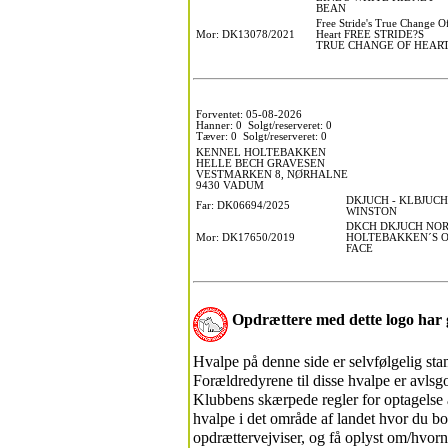
BEAN
Free Stride's True Change O
Mor: DK13078/2021
Heart FREE STRIDE?S
TRUE CHANGE OF HEAR
Forventet: 05-08-2026
Hanner: 0 Solgt/reserveret: 0
Tæver: 0 Solgt/reserveret: 0
KENNEL HOLTEBAKKEN
HELLE BECH GRAVESEN
VESTMARKEN 8, NØRHALNE
9430 VADUM
DKJUCH - KLBJUC
Far: DK06694/2025
WINSTON
DKCH DKJUCH NOR
Mor: DK17650/2019
HOLTEBAKKEN´S O
FACE
Opdrættere med dette logo ha
Hvalpe på denne side er selvfølgelig s
Forældredyrene til disse hvalpe er avls
Klubbens skærpede regler for optagelse a
hvalpe i det område af landet hvor du bo
opdrættervejviser, og få oplyst om/hvorn