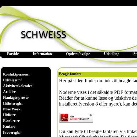
Forside
Information
Opdræt/hvalpe
Udstilling
S
Beagle fanfare
Kontaktpersoner
Udvalgsstof
Her på siden finder du links til beagle f
Aktivitetskalender
Artikler
Noderne vises i det såkaldte PDF format 
Planlagte prøver
Reader for at kunne læse og udskrive de
Hitlisteregler
installeret (version 8 eller nyere), kan 
Nose Work
Hitlister
Blanketter
Fanfare
Du kan lytte til beagle fanfaren via link
Prøveregler