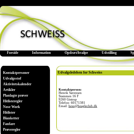
Forside
Information
Opdræt/hvalpe
Udstilling
S
Udvalgsledelsen for Schweiss
Kontaktpersoner
Udvalgsstof
Aktivitetskalender
Artikler
Kontaktperson:
Henrik Sørensen
Planlagte prøver
Stammen 16 F
9260 Gistrup
Hitlisteregler
Telefon: 60171381
Email:
heso@beagleclub.dk
Nose Work
Hitlister
Blanketter
Fanfare
Prøveregler