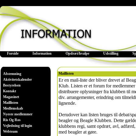
Forside
Information
Opdræt/hvalpe
Udstilling
S
Maillisten
Afstemning
Aktivitetskalender
Er en mail-liste der bliver drevet af B
Bestyrelsen
Klub. Listen er et forum for medlemmer a
Kontakt
distribuere oplysninger fra klubben ti
Magasinet
div. arrangementer, erindring om tilmeldin
Maillisten
lignende.
Medlemskab
Nyeste medlemmer
Derudover kan listen bruges til debat/s
Ris Og Ros
beagler og Beagle Klubben. Dette gælder a
Vejledning til login
klubbens regi, samt opdræt, avl, adfærd, 
Webteam
med beagler at gøre.