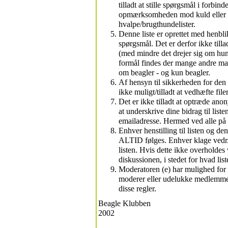
tilladt at stille spørgsmål i forbin
opmærksomheden mod kuld eller 'b
hvalpe/brugthundelister.
Denne liste er oprettet med henbl
spørgsmål. Det er derfor ikke tillad
(med mindre det drejer sig om hund
formål findes der mange andre mail
om beagler - og kun beagler.
Af hensyn til sikkerheden for den 
ikke muligt/tilladt at vedhæfte filer
Det er ikke tilladt at optræde anon
at underskrive dine bidrag til lis
emailadresse. Hermed ved alle på l
Enhver henstilling til listen og 
ALTID følges. Enhver klage vedr. 
listen. Hvis dette ikke overholdes 
diskussionen, i stedet for hvad li
Moderatoren (e) har mulighed for og
moderer eller udelukke medlemmer,
disse regler.
Beagle Klubben
2002