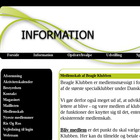
Forside
Information
Opdræt/hvalpe
Udstilling
S
Medlemskab af Beagle Klubben
Afstemning
Aktivitetskalender
Beagle Klubben er medlemsmæssigt i forho
Bestyrelsen
af de største specialklubber under Dansk
Kontakt
Magasinet
Vi gør derfor også meget ud af, at udvikl
Maillisten
lettere at blive - og være medlem af klub
Medlemskab
de funktioner der knytter sig til det, ente
Nyeste medlemmer
eksisterende medlemskab.
Ris Og Ros
Vejledning til login
Bliv medlem
er det punkt du skal vælge,
Webteam
Klubben. Her kan du tilmelde og betale d